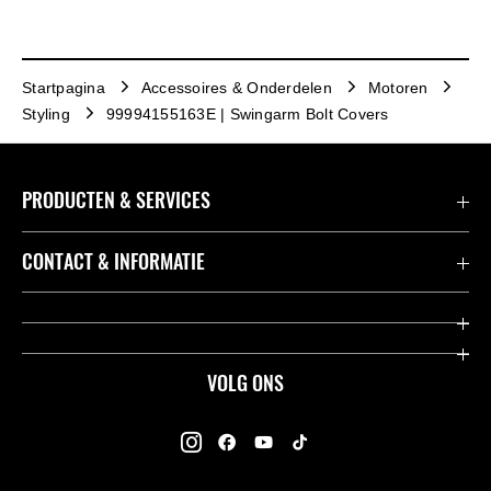
Startpagina
Accessoires & Onderdelen
Motoren
Styling
99994155163E | Swingarm Bolt Covers
PRODUCTEN & SERVICES
Accessoires & Onderdelen
CONTACT & INFORMATIE
Acties
Contact
Dealers
Over Kawasaki
VOLG ONS
Racing
Kawasaki Promo Tour
K-Care Fabrieksgarantie
Kawasaki Rijders Enquête