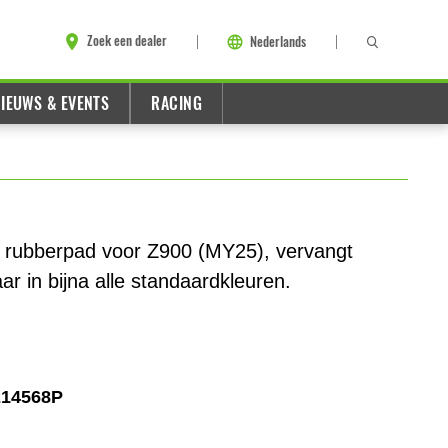
Zoek een dealer
Nederlands
IEUWS & EVENTS
RACING
t rubberpad voor Z900 (MY25), vervangt
r in bijna alle standaardkleuren.
214568P