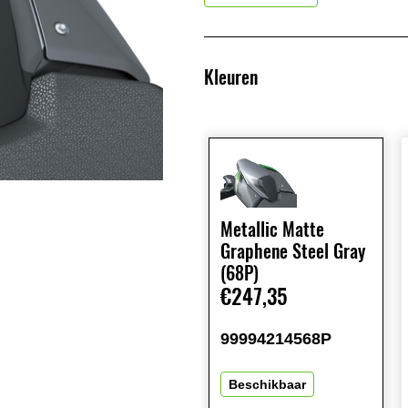
Kleuren
Metallic Matte
Graphene Steel Gray
(68P)
€247,35
99994214568P
Beschikbaar