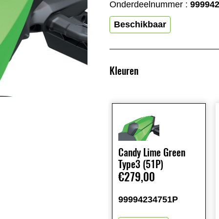
Onderdeelnummer :
99994
Beschikbaar
Kleuren
Candy Lime Green
Type3 (51P)
€279,00
99994234751P