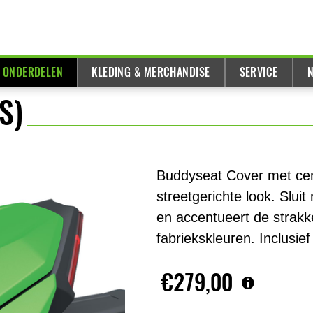
& ONDERDELEN
KLEDING & MERCHANDISE
SERVICE
N
S)
Buddyseat Cover met cent
streetgerichte look. Slu
en accentueert de strakke
fabriekskleuren. Inclusie
€279,00