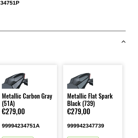
234751P
Metallic Carbon Gray
Metallic Flat Spark
(51A)
Black (739)
€279,00
€279,00
99994234751A
999942347739