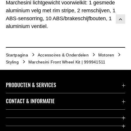
Marchesini lichtgewicht voorwielkit: 1 gesmede
aluminium velg met rim stripe, 2 remschijven, 1
ABS-sensorring, 10 ABS/brakeschijfbouten, 1
aluminium ventiel.
Startpagina
Accessoires & Onderdelen
Motoren
Styling
Marchesini Front Wheel Kit | 999941511
PRODUCTEN & SERVICES
Accessoires & Onderdelen
CONTACT & INFORMATIE
Acties
Contact
Dealers
Over Kawasaki