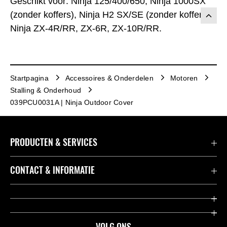
Geschikt voor: Ninja 125/400/650, Ninja 1000SX
(zonder koffers), Ninja H2 SX/SE (zonder koffers),
Ninja ZX-4R/RR, ZX-6R, ZX-10R/RR.
Startpagina
Accessoires & Onderdelen
Motoren
Stalling & Onderhoud
039PCU0031A | Ninja Outdoor Cover
PRODUCTEN & SERVICES
Accessoires & Onderdelen
CONTACT & INFORMATIE
Acties
Contact
Dealers
Over Kawasaki
VOLG ONS