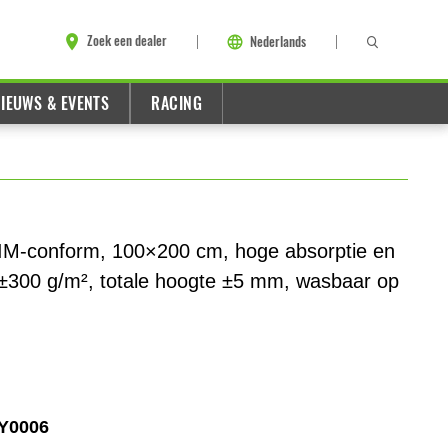
Zoek een dealer
Nederlands
IEUWS & EVENTS
RACING
IM-conform, 100×200 cm, hoge absorptie en
t ±300 g/m², totale hoogte ±5 mm, wasbaar op
Y0006