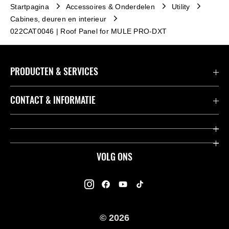
Startpagina
Accessoires & Onderdelen
Utility
Cabines, deuren en interieur
022CAT0046 | Roof Panel for MULE PRO-DXT
PRODUCTEN & SERVICES
Accessoires & Onderdelen
CONTACT & INFORMATIE
Acties
Contact
Dealers
Over Kawasaki
VOLG ONS
Racing
Kawasaki Promo Tour
K-Care Fabrieksgarantie
Kawasaki Rijders Enquête
Gebruikershandleidingen
© 2026
Legal