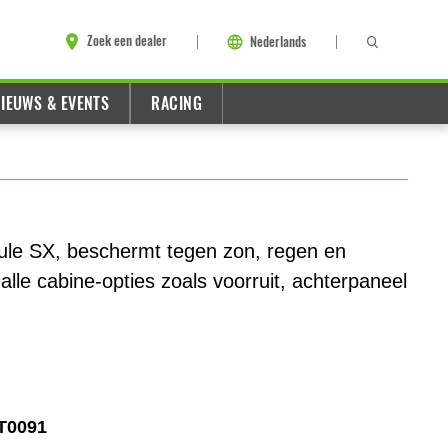
Zoek een dealer
Nederlands
IEUWS & EVENTS
RACING
ule SX, beschermt tegen zon, regen en
lle cabine-opties zoals voorruit, achterpaneel
T0091