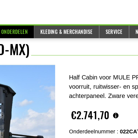
& ONDERDELEN
KLEDING & MERCHANDISE
SERVICE
N
O-MX)
Half Cabin voor MULE P
voorruit, ruitwisser- en 
achterpaneel. Zware vere
€2.741,70
Onderdeelnummer :
022CA