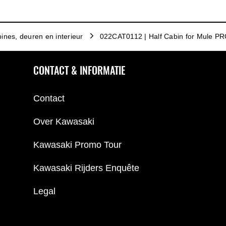
ines, deuren en interieur
022CAT0112 | Half Cabin for Mule P
CONTACT & INFORMATIE
Contact
Over Kawasaki
Kawasaki Promo Tour
Kawasaki Rijders Enquête
Legal