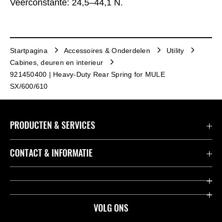
Veerconstante: 24,5–44,1 N.
Startpagina
Accessoires & Onderdelen
Utility
Cabines, deuren en interieur
921450400 | Heavy-Duty Rear Spring for MULE
SX/600/610
PRODUCTEN & SERVICES
Accessoires & Onderdelen
CONTACT & INFORMATIE
Acties
Contact
Dealers
Over Kawasaki
VOLG ONS
Racing