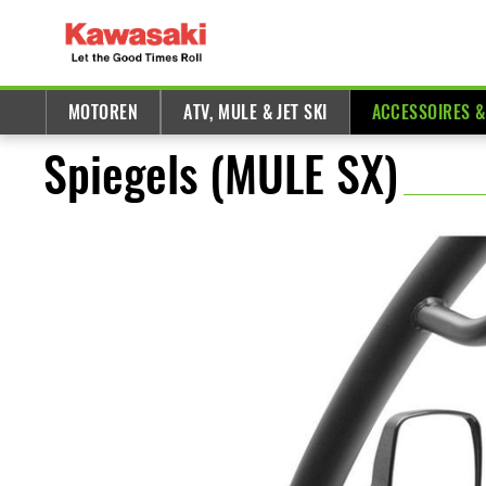
MOTOREN
ATV, MULE & JET SKI
ACCESSOIRES 
Spiegels (MULE SX)