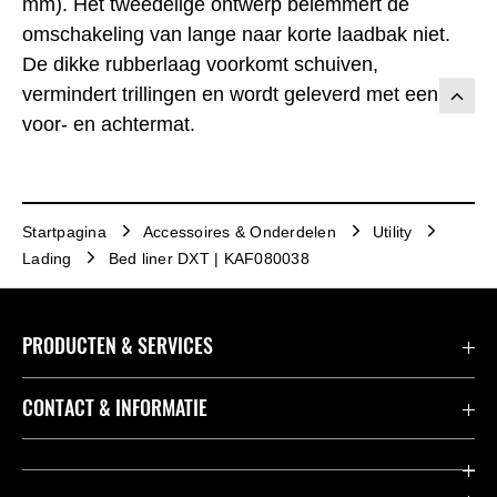
mm). Het tweedelige ontwerp belemmert de
omschakeling van lange naar korte laadbak niet.
De dikke rubberlaag voorkomt schuiven,
vermindert trillingen en wordt geleverd met een
voor- en achtermat.
Startpagina
Accessoires & Onderdelen
Utility
Lading
Bed liner DXT | KAF080038
PRODUCTEN & SERVICES
Accessoires & Onderdelen
CONTACT & INFORMATIE
Acties
Contact