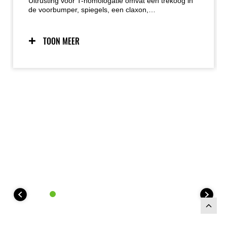
Uitrusting voor T-homologatie omvat een trekoog in
de voorbumper, spiegels, een claxon,
waarschuwingslichten, een kentekenplaathouder
met verlichting en een remwaarschuwingslamp
boven het instrumentenpaneel.
TOON MEER