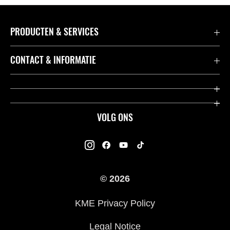
PRODUCTEN & SERVICES
Accessoires & Onderdelen
CONTACT & INFORMATIE
Acties
Contact
Dealers
Over Kawasaki
VOLG ONS
Racing
Kawasaki Promo Tour
K-Care Fabrieksgarantie
Kawasaki Rijders Enquête
Gebruikershandleidingen
© 2026
Legal
Kawasaki Road Assistance
KME Privacy Policy
Veelgestelde Vragen
Legal Notice