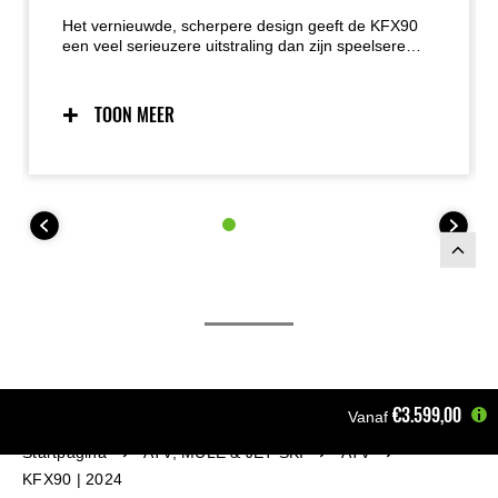
Het vernieuwde, scherpere design geeft de KFX90
een veel serieuzere uitstraling dan zijn speelsere
voorgangers. De duidelijke KX-invloeden zorgen
voor een sportieve, agressieve look die meteen
herkenbaar is als een échte Kawasaki.
TOON MEER
€3.599,00
Vanaf
Startpagina
ATV, MULE & JET SKI
ATV
KFX90 | 2024