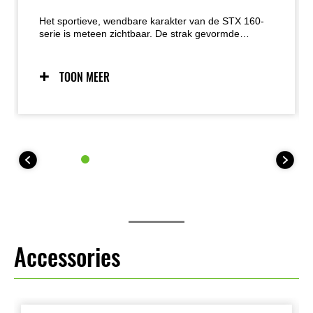
Het sportieve, wendbare karakter van de STX 160-
serie is meteen zichtbaar. De strak gevormde
voorzijde, met scherpe lijnen en accentverlichting
(op de LX-S, LX en R), geeft de scooter een
moderne, energieke uitstraling. De iets hogere neus
TOON MEER
en de vloeiende lijnen die van voor naar achter
doorlopen creëren een slank en scherp silhouet dat
perfect past bij de dynamische, speelse
vaareigenschappen waar deze modellen in
uitblinken.
Accessories