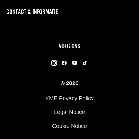
Accessoires & Onderdelen
CONTACT & INFORMATIE
Acties
Contact
Dealers
Over Kawasaki
VOLG ONS
Racing
Kawasaki Promo Tour
K-Care Fabrieksgarantie
Kawasaki Rijders Enquête
Gebruikershandleidingen
© 2026
Legal
Kawasaki Road Assistance
KME Privacy Policy
Veelgestelde Vragen
Legal Notice
Cookie Notice