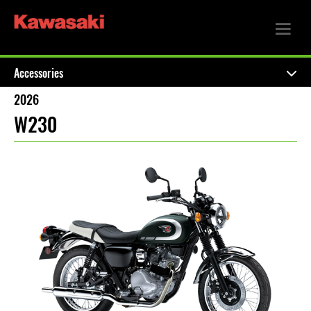
Accessories
2026
W230