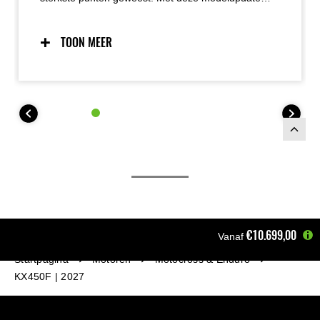
krijgt de motor nog meer vermogen en koppel
dankzij verfijningen aan het in- en uitlaatsysteem.
Rijders merken dit aan een directere gasrespons,
TOON MEER
krachtiger uitaccelereren uit bochten en sterk
doortrekken bij hogere toerentallen.
€10.699,00
Vanaf
Startpagina
Motoren
Motocross & Enduro
KX450F | 2027