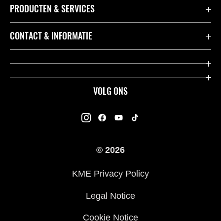
PRODUCTEN & SERVICES
Accessoires & Onderdelen
CONTACT & INFORMATIE
Acties
Contact
Dealers
Over Kawasaki
VOLG ONS
Racing
Kawasaki Promo Tour
K-Care Fabrieksgarantie
Kawasaki Rijders Enquête
Gebruikershandleidingen
© 2026
Legal
Kawasaki Road Assistance
KME Privacy Policy
Veelgestelde Vragen
Legal Notice
Cookie Notice