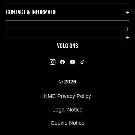
Accessoires & Onderdelen
CONTACT & INFORMATIE
Acties
Contact
Dealers
Over Kawasaki
VOLG ONS
Racing
Kawasaki Promo Tour
K-Care Fabrieksgarantie
Kawasaki Rijders Enquête
Gebruikershandleidingen
© 2026
Legal
Kawasaki Road Assistance
KME Privacy Policy
Veelgestelde Vragen
Legal Notice
Cookie Notice