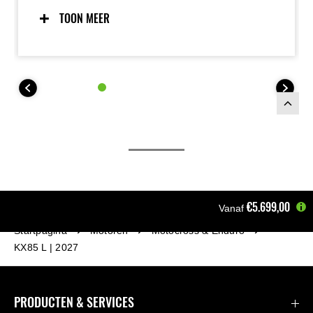
rijders het vertrouwen om hard te pushen op het
circuit. In combinatie met stijve voorvorken, een
TOON MEER
achtervering met lange veerweg en een krachtig
remsysteem is deze machine gebouwd met dezelfde
Built to Win-mentaliteit als de full-size KX-modellen.
€5.699,00
Vanaf
Startpagina
Motoren
Motocross & Enduro
KX85 L | 2027
PRODUCTEN & SERVICES