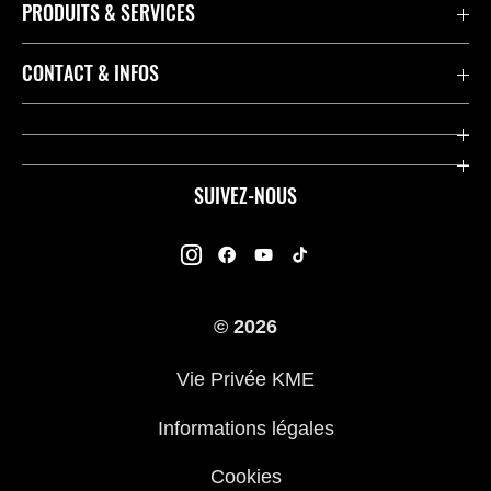
PRODUITS & SERVICES
Accessoires & Pièces
CONTACT & INFOS
Promotions
Contact
Concessionnaires
Kawasaki Promo Tour
SUIVEZ-NOUS
Racing
À propos de Kawasaki
Garantie K-Care
Enquête des Motards Kawasaki
Manuels
© 2026
Informations légales
Kawasaki Road Assistance
Vie Privée KME
Questions Fréquemment Posées
Informations légales
Cookies