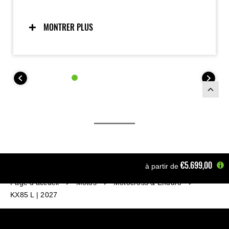
pleinement la puissance moteur et donner aux
pilotes la confiance d’attaquer sur circuit. De
nouvelles fourches rigides et une suspension arrière
MONTRER PLUS
à grand débattement sont associées à un système
de freinage performant. Développée selon la
philosophie « Built to Win » des modèles KX full-size,
cette machine offre aux jeunes pilotes un réel
avantage compétitif.
€5.699,00
à partir de
Page d'accueil
Motos
Motocross & Enduro
KX85 L | 2027