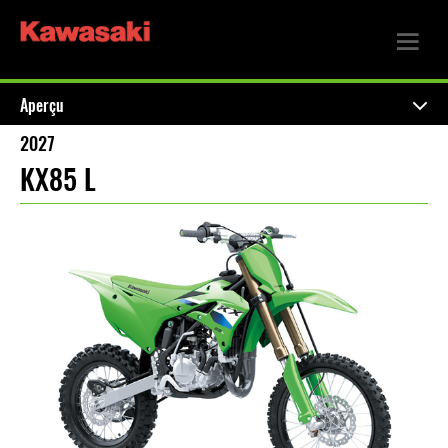
Aperçu
2027
KX85 L