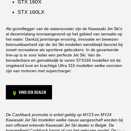
STX 160X
STX 160LX
Als grondlegger van de waterscooter zijn de Kawasaki Jet Ski’s
al decennialang toonaangevend op het gebied van sensatie op
het water. Dankzij jarenlange ervaring, innovatie en bewezen
betrouwbaarheid zijn de Jet Ski modellen wereldwijd favoriet bij
zowel recreatieve als sportieve gebruikers. In de gevarieerde
line-up is er voor ieder een perfecte Jet Ski. Van de
benaderbare en gemakkelijk te varen STX160 modellen tot de
ongekend luxe en krachtige Ultra 310 modellen welke voorzien
zijn van motoren met supercharger.
VIND EEN DEALER
De Cashback promotie is enkel geldig op MY23 en MY24
Kawasaki Jet Ski modellen welke nieuw aangeschaft worden bij
een officieel erkende Kawasaki Jet Ski dealer in België. De
hoeveelheid Cashback hangt af van het gekozen model. Deze