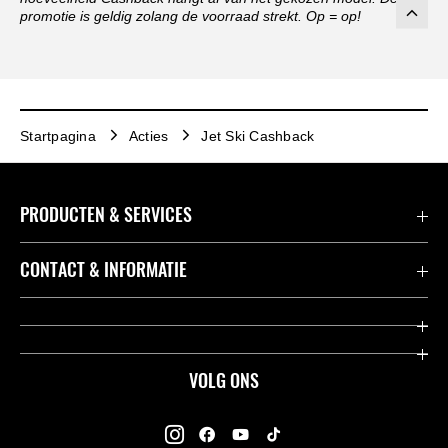
promotie is geldig zolang de voorraad strekt. Op = op!
Startpagina
Acties
Jet Ski Cashback
PRODUCTEN & SERVICES
Accessoires & Onderdelen
CONTACT & INFORMATIE
Acties
Contact
Dealers
Over Kawasaki
VOLG ONS
Racing
Kawasaki Promo Tour