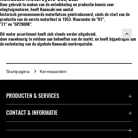
Door gebruik te maken van de ontwikkeling en productie kennis voor
vliegtuigmotoren, heeft Kawasaki een aantal
historisch gerenommeerde motorfietsen geintroduceerd, sinds de start van de
productie van de eerste motorfiest in 1953. Waaronder de "H1",
"Z1" en "GPZ900R".
Dit motor assortiment heeft zich steeds verder uitgebreid,
door nauwkeurig te voldoen aan behoeften van de markt, en heeft bijgedragen aan
de verbetering van de alge
hele Kawasaki merkreputatie.
Startpagina
Kernwaarden
PRODUCTEN & SERVICES
Accessoires & Onderdelen
CONTACT & INFORMATIE
Acties
Contact