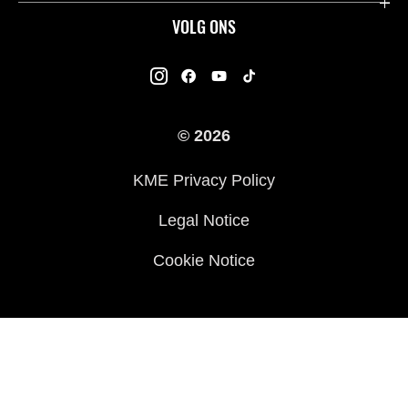
Dealers
Over Kawasaki
VOLG ONS
Racing
Kawasaki Promo Tour
K-Care Fabrieksgarantie
Kawasaki Rijders Enquête
Gebruikershandleidingen
© 2026
Legal
Kawasaki Road Assistance
KME Privacy Policy
Veelgestelde Vragen
Legal Notice
Cookie Notice