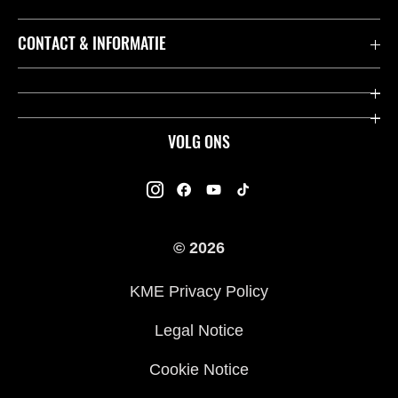
Accessoires & Onderdelen
CONTACT & INFORMATIE
Acties
Contact
Dealers
Over Kawasaki
VOLG ONS
Racing
Kawasaki Promo Tour
K-Care Fabrieksgarantie
Kawasaki Rijders Enquête
Gebruikershandleidingen
© 2026
Legal
Kawasaki Road Assistance
KME Privacy Policy
Veelgestelde Vragen
Legal Notice
Cookie Notice