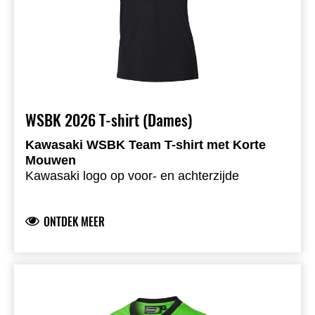
WSBK 2026 T-shirt (Dames)
Kawasaki WSBK Team T-shirt met Korte
Mouwen
Kawasaki logo op voor- en achterzijde
Kawasaki WorldSBK- & WorldSSP teamlogo’s
op de mouwen
ONTDEK MEER
Zachte en comfortabele single jersey stof
73,8% katoen 26,2% sorona