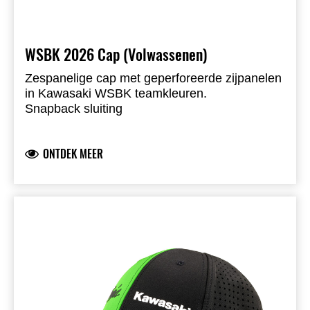
WSBK 2026 Cap (Volwassenen)
Zespanelige cap met geperforeerde zijpanelen
in Kawasaki WSBK teamkleuren.
Snapback sluiting
Klep met blauwe sandwich piping en geprinte
onderzijde
ONTDEK MEER
Ninja- en Kawasaki-logo’s met liquid injection
logo-applicatie
Geborduurd logo aan de achterzijde
95% polyester & 5% spandex
Verkrijgbaar in maten voor volwassenen en
kinderen