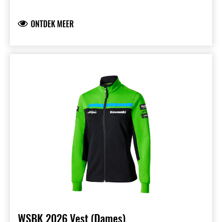
Kawasaki WorldSBK- & WorldSSP teamlogo’s
op de mouwen
ONTDEK MEER
Comfortabele en ademende piqué stof
95,5% katoen 4,5% elastaan
WSBK 2026 Vest (Dames)