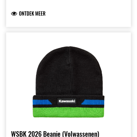
Kawasaki WorldSBK- & WorldSSP teamlogo’s
op de mouwen
ONTDEK MEER
Zachte en comfortabele single jersey stof
77,8% katoen 26,2% sorona
WSBK 2026 Beanie (Volwassenen)