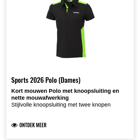
Sports 2026 Polo (Dames)
Kort mouwen Polo met knoopsluiting en
nette mouwafwerking
Stijlvolle knoopsluiting met twee knopen
Geborduurde Kawasaki-logo’s voor- en
achteraan
ONTDEK MEER
Geborduurd embleem op de rechterbovenarm
Zijpanelen met groene inzet en hexagonprint
Piquéstructuur voor optimaal draagcomfort