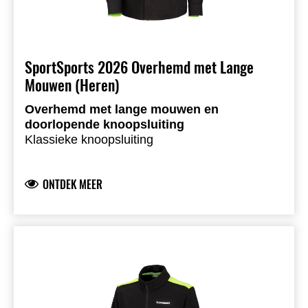
SportSports 2026 Overhemd met Lange
Mouwen (Heren)
Overhemd met lange mouwen en
doorlopende knoopsluiting
Klassieke knoopsluiting
Geborduurde Kawasaki-logo’s voor- en
achteraan
ONTDEK MEER
Geborduurd embleem op de rechterbovenarm
Borstzak
Zijpanelen met hexagonprint
Comfortabele, licht elastische overhemdstof
59% katoen, 39% polyester, 2% spandex