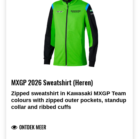
MXGP 2026 Sweatshirt (Heren)
Zipped sweatshirt in Kawasaki MXGP Team
colours with zipped outer pockets, standup
collar and ribbed cuffs
Zipped front opening and pockets
Ribbed cuffs
ONTDEK MEER
Kawasaki racing team logo on front and back
Team sponsor logos on the sleeves