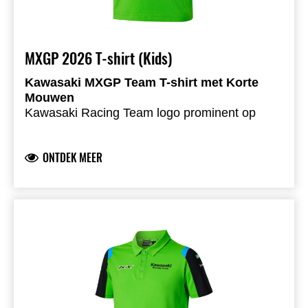
MXGP 2026 T-shirt (Kids)
Kawasaki MXGP Team T-shirt met Korte
Mouwen
Kawasaki Racing Team logo prominent op
voor- en achterzijde
Teamsponsorlogo’s op de mouwen voor een
ONTDEK MEER
authentieke teamlook
Logo’s in hoogwaardige siliconenprint
Comfortabele single jersey stof
73,8% katoen 26,2% sorona