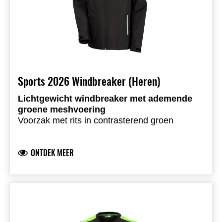
Sports 2026 Windbreaker (Heren)
Lichtgewicht windbreaker met ademende
groene meshvoering
Voorzak met rits in contrasterend groen
Handige binnenzak
Groen gevoerde capuchon
ONTDEK MEER
Kawasaki-logo’s op borst en onderrug
Klittenbandsluiting aan de mouwen
100% polyester