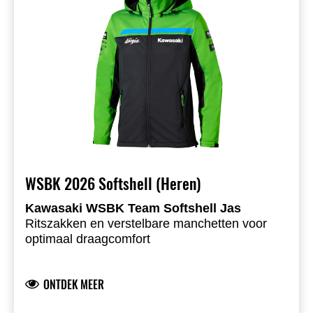
WSBK 2026 Softshell (Heren)
Kawasaki WSBK Team Softshell Jas
Ritszakken en verstelbare manchetten voor
optimaal draagcomfort
Afneembare capuchon voor veelzijdig gebruik
Kawasaki logo op voor- en achterzijde
ONTDEK MEER
Kawasaki WorldSBK- & WorldSSP teamlogo’s
op de mouwen