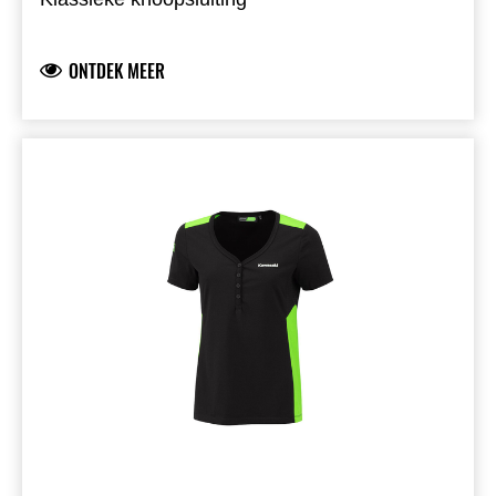
Geborduurde Kawasaki-logo’s voor- en
achteraan
ONTDEK MEER
Geborduurd embleem op de rechterbovenarm
Twee borstzakken
Zijpanelen met groene inzet en hexagonprint
Luchtige overhemdstof
100% katoen