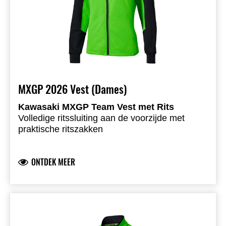
MXGP 2026 Vest (Dames)
Kawasaki MXGP Team Vest met Rits
Volledige ritssluiting aan de voorzijde met
praktische ritszakken
Opstaande kraag en geribde boorden voor een
comfortabele pasvorm
ONTDEK MEER
Kawasaki Racing Team logo op borst en rug
Officiële teamsponsorlogo’s op de mouwen
Logo’s in siliconenprint
Ongeborstelde fleece stof met sportieve
uitstraling
77% katoen 23% polyester