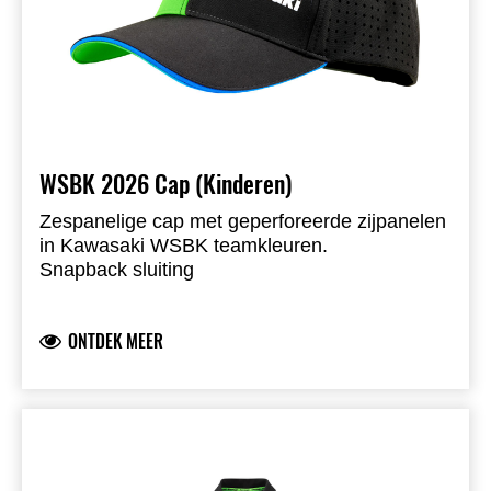
WSBK 2026 Cap (Kinderen)
Zespanelige cap met geperforeerde zijpanelen
in Kawasaki WSBK teamkleuren.
Snapback sluiting
Klep met blauwe sandwich piping en geprinte
onderzijde
ONTDEK MEER
Ninja- en Kawasaki-logo’s met liquid injection
logo-applicatie
Geborduurd logo aan de achterzijde
95% polyester & 5% spandex
Verkrijgbaar in kindermaten