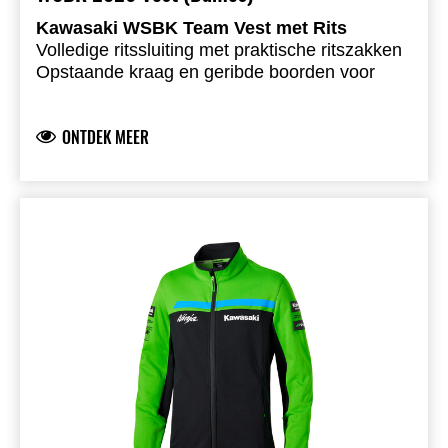
Kawasaki WSBK Team Vest met Rits
Volledige ritssluiting met praktische ritszakken
Opstaande kraag en geribde boorden voor
extra comfort
Kawasaki logo op borst en rug
ONTDEK MEER
Kawasaki WorldSBK- & WorldSSP teamlogo’s
op de mouwen
Ongeborstelde fleece stof met sportieve look
77% katoen 23% polyester