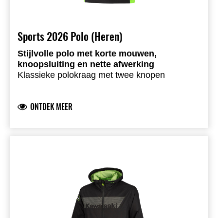
Sports 2026 Polo (Heren)
Stijlvolle polo met korte mouwen,
knoopsluiting en nette afwerking
Klassieke polokraag met twee knopen
Geborduurde Kawasaki-logo’s voor- en
achteraan
ONTDEK MEER
Geborduurd embleem op de rechterbovenarm
Zijpanelen met groene inzet en hexagonprint
Ademende piquéstof
72% katoen, 28% polyester