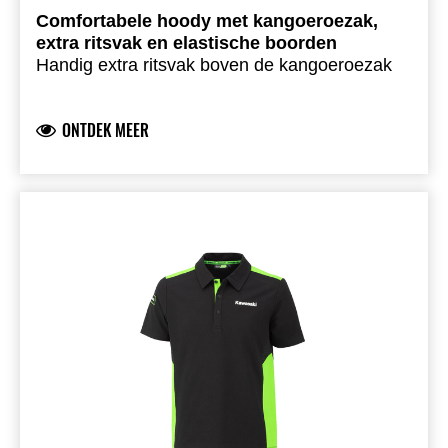
Comfortabele hoody met kangoeroezak,
extra ritsvak en elastische boorden
Handig extra ritsvak boven de kangoeroezak
Groen gevoerde capuchon
Gedrukt Kawasaki-logo op de borst
ONTDEK MEER
Elastische boorden
Zachte, ongeborstelde terrystof
81,6% katoen, 18,4% polyester