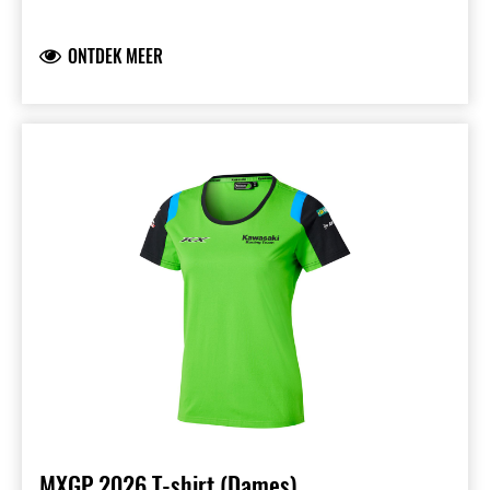
voor- en achterzijde
Teamsponsorlogo’s op de mouwen voor een
ONTDEK MEER
authentieke teamlook
Logo’s in hoogwaardige siliconenprint
Comfortabele single jersey stof
73,8% katoen 26,2% sorona
MXGP 2026 T-shirt (Dames)