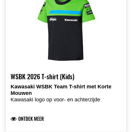
WSBK 2026 T-shirt (Kids)
Kawasaki WSBK Team T-shirt met Korte
Mouwen
Kawasaki logo op voor- en achterzijde
Kawasaki WorldSBK- & WorldSSP teamlogo’s
op de mouwen
ONTDEK MEER
Zachte en comfortabele single jersey stof
73,8% katoen 26,2% sorona