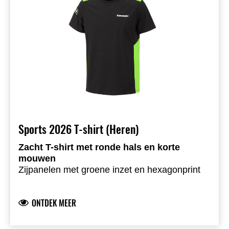
Sports 2026 T-shirt (Heren)
Zacht T-shirt met ronde hals en korte
mouwen
Zijpanelen met groene inzet en hexagonprint
Geborduurd embleem op de rechterbovenarm
Gedrukte Kawasaki-logo’s voor- en achteraan
ONTDEK MEER
Comfortabele single jersey
72,7% katoen, 27,3% polyester