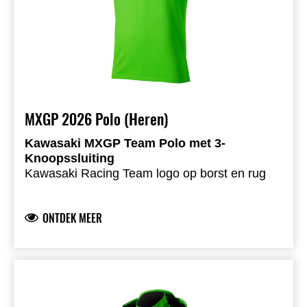
MXGP 2026 Polo (Heren)
Kawasaki MXGP Team Polo met 3-
Knoopssluiting
Kawasaki Racing Team logo op borst en rug
Teamsponsorlogo’s op de mouwen voor een
echte MXGP uitstraling
ONTDEK MEER
Logo’s in duurzame siliconenprint
Ademende piqué stof voor dagelijks comfort
95,5% polyester 4,5% elastaan