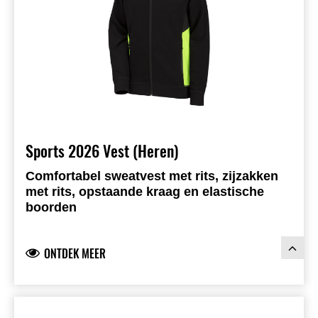
Sports 2026 Vest (Heren)
Comfortabel sweatvest met rits, zijzakken
met rits, opstaande kraag en elastische
boorden
Groene schouderaccenten
Zijpanelen met groene inzet en subtiele
ONTDEK MEER
hexagonprint
Geborduurd embleem op de rechterbovenarm
Geborduurde Kawasaki-logo’s voor- en
achteraan
Elastische boorden voor een comfortabele