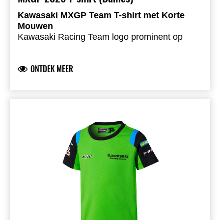
Kawasaki MXGP Team T-shirt met Korte
Mouwen
Kawasaki Racing Team logo prominent op
voor- en achterzijde
Teamsponsorlogo’s op de mouwen voor een
ONTDEK MEER
authentieke teamlook
Logo’s in hoogwaardige siliconenprint
Comfortabele single jersey stof
73,8% katoen 26,2% sorona