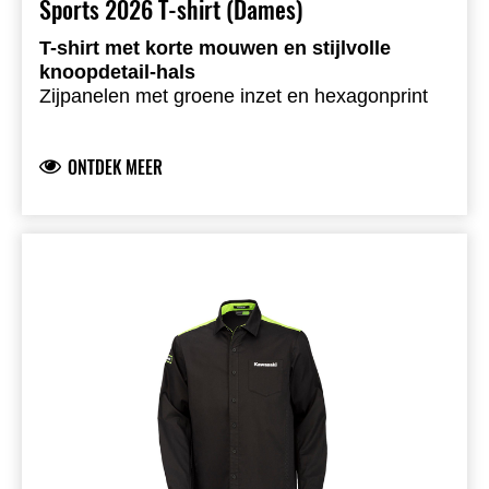
Sports 2026 T-shirt (Dames)
T-shirt met korte mouwen en stijlvolle
knoopdetail-hals
Zijpanelen met groene inzet en hexagonprint
Geborduurd embleem op de rechterbovenarm
Gedrukte Kawasaki-logo’s voor- en achteraan
ONTDEK MEER
Comfortabele single jersey
72,7% katoen, 27,3% polyester