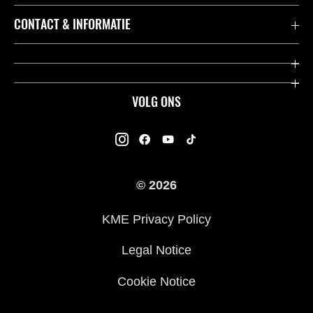
Accessoires & Onderdelen
CONTACT & INFORMATIE
Acties
Contact
Dealers
Over Kawasaki
VOLG ONS
Racing
Kawasaki Promo Tour
K-Care Fabrieksgarantie
Kawasaki Rijders Enquête
Gebruikershandleidingen
© 2026
Legal
Kawasaki Road Assistance
KME Privacy Policy
Veelgestelde Vragen
Legal Notice
Cookie Notice