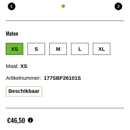
Maten
XS
S
M
L
XL
Maat:
XS
Artikelnummer:
177SBF26101S
Beschikbaar
€46,50