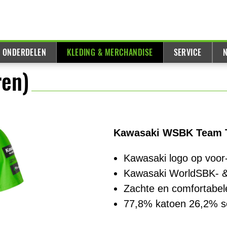
& ONDERDELEN
KLEDING & MERCHANDISE
SERVICE
N
ren)
Kawasaki WSBK Team T
Kawasaki logo op voor-
Kawasaki WorldSBK- 
Zachte en comfortabele
77,8% katoen 26,2% s