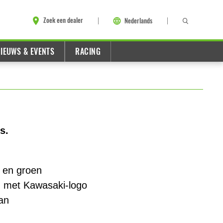
Zoek een dealer
Nederlands
IEUWS & EVENTS
RACING
s.
t en groen
d met Kawasaki-logo
an