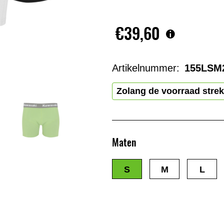
€39,60
Artikelnummer:
155LSM
Zolang de voorraad strek
Maten
S
M
L