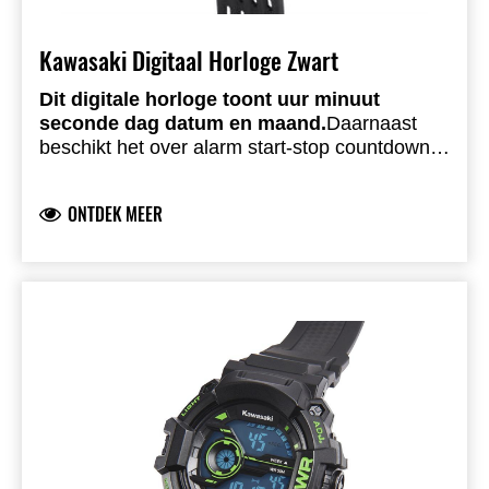
Kawasaki Digitaal Horloge Zwart
Dit digitale horloge toont uur minuut
seconde dag datum en maand.
Daarnaast
beschikt het over alarm start-stop countdown
en backlight functies.
Voorzien van Japanse
quartz-beweging roestvrijstalen achterzijde
ONTDEK MEER
waterdicht tot 5 ATM.
Mat zwarte PU-band met
Kawasaki-gesp.
Geleverd in metalen Kawasaki-
cadeaubox.
(Ook verkrijgbaar met matte
groene rand)