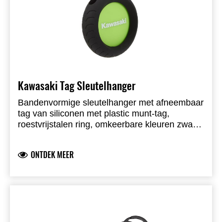
Kawasaki Tag Sleutelhanger
Banden­vormige sleutelhanger met afneembaar
tag van siliconen met plastic munt-tag,
roestvrijstalen ring, omkeerbare kleuren zwart
en groen, Kawasaki-logo aan de buitenzijde en
geleverd in vensterdoos. Tag vervangbaar door
ONTDEK MEER
third-party tracker zoals Apple AirTag.