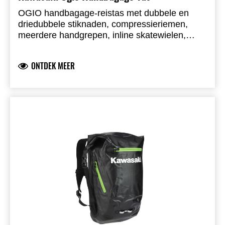
OGIO handbagage-reistas met dubbele en
driedubbele stiknaden, compressieriemen,
meerdere handgrepen, inline skatewielen,
vergrendelbare telescopische hendel en 3"
uitbreidingsrits. 56×35,5×25,5 cm, 3,6 kg, 46
ONTDEK MEER
liter, materialen 600D poly / 1680D poly / 840D
dobby.