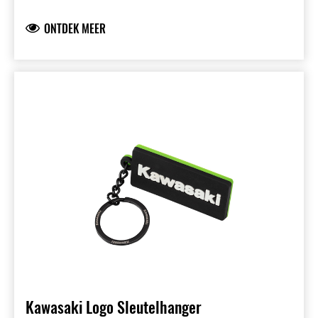
kleuren (bruin/rood) en 50th Anniversary-print.
Presentatie in vensterdoos. Label kan worden
ONTDEK MEER
vervangen door third-party tracker (zoals Apple
AirTag).
Kawasaki Logo Sleutelhanger