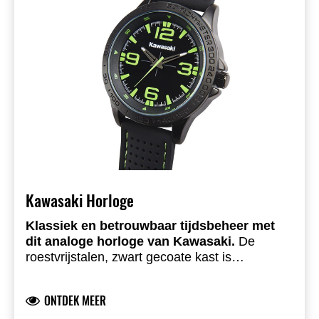
Kawasaki Horloge
Klassiek en betrouwbaar tijdsbeheer met
dit analoge horloge van Kawasaki.
De
roestvrijstalen, zwart gecoate kast is
waterbestendig tot 5 ATM en het Japanse
kwartsuurwerk zorgt dat je nooit een moment
ONTDEK MEER
mist. Rubberen band en stalen gesp.