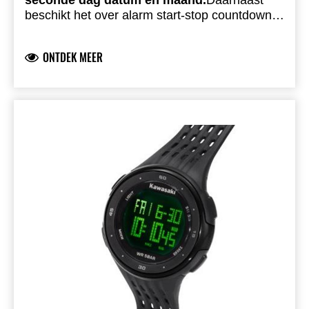
seconde dag datum en maand.
Daarnaast
beschikt het over alarm start-stop countdown
en backlight functies.
Japanse quartz-beweging
roestvrijstalen achterkant waterdicht tot 5
ONTDEK MEER
ATM.
Mat zwarte PU-band met Kawasaki-
gesp.
Geleverd in metalen Kawasaki-
cadeaubox.
(Ook verkrijgbaar met matte zwarte
rand)