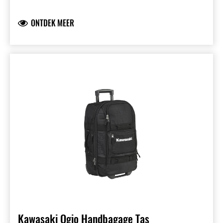
3D buitenvak met rits en hexagonprint
Zijvakken
ONTDEK MEER
Kawasaki-trekkoorden op de ritsen
Kawasaki Ogio Handbagage Tas