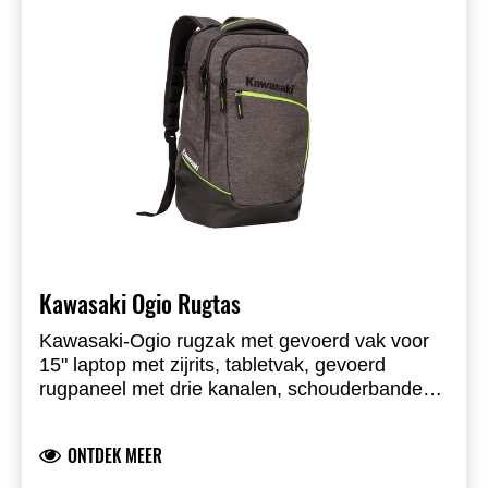
ripstop
Kawasaki Ogio Rugtas
Kawasaki-Ogio rugzak met gevoerd vak voor
15" laptop met zijrits, tabletvak, gevoerd
rugpaneel met drie kanalen, schouderbanden
met dubbele dichtheid en diverse ritsvakken.
Afmetingen 47,5×32,5×15,5 cm, materiaal
ONTDEK MEER
330D/400D nylon/polyester, kleur grijs met
groene details.