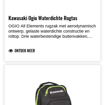
Kawasaki Ogio Waterdichte Rugtas
OGIO All Elements rugzak met aerodynamisch
ontwerp, gelaste waterdichte constructie en
roltop. Drie waterbestendige buitenvakken,
reflecterende accenten, riembeheer voor hoge
snelheden, gevoerd rugpaneel, 2-weg
ONTDEK MEER
borstriempje, schouderbanden met dubbele
dichtheid en afneembare laptopsleeve voor 15"
laptops. 53×27×17 cm, 1,13 kg, 26 liter.