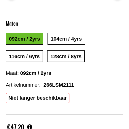
Maten
092cm / 2yrs
104cm / 4yrs
116cm / 6yrs
128cm / 8yrs
Maat:
092cm / 2yrs
Artikelnummer:
266LSM2111
Niet langer beschikbaar
€47,20