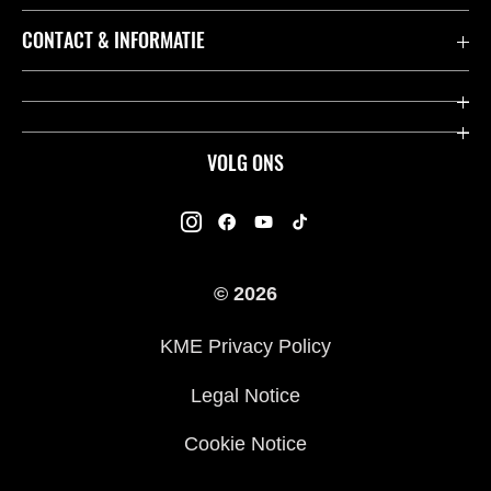
Accessoires & Onderdelen
CONTACT & INFORMATIE
Acties
Contact
Dealers
Over Kawasaki
VOLG ONS
Racing
Kawasaki Promo Tour
K-Care Fabrieksgarantie
Kawasaki Rijders Enquête
Gebruikershandleidingen
© 2026
Legal
Kawasaki Road Assistance
KME Privacy Policy
Veelgestelde Vragen
Legal Notice
Cookie Notice