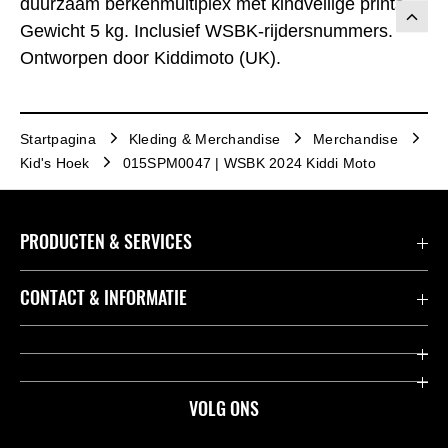
duurzaam berkenmultiplex met kindveilige prints.
Gewicht 5 kg. Inclusief WSBK-rijdersnummers.
Ontworpen door Kiddimoto (UK).
Startpagina
Kleding & Merchandise
Merchandise
Kid's Hoek
015SPM0047 | WSBK 2024 Kiddi Moto
PRODUCTEN & SERVICES
Accessoires & Onderdelen
CONTACT & INFORMATIE
Acties
Contact
Dealers
Over Kawasaki
VOLG ONS
Racing
Kawasaki Promo Tour