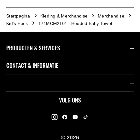
Startpagina
Kleding & Merchandise
Merchandise
Kid's Hoek
174MCM2101 | Hooded Baby Towel
PRODUCTEN & SERVICES
Accessoires & Onderdelen
CONTACT & INFORMATIE
Acties
Contact
Dealers
Over Kawasaki
VOLG ONS
Racing
Kawasaki Promo Tour
K-Care Fabrieksgarantie
Kawasaki Rijders Enquête
Gebruikershandleidingen
© 2026
Legal