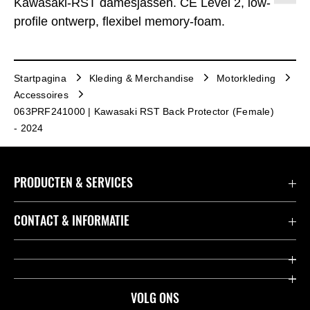
Kawasaki-RST damesjassen. CE Level 2, low-
profile ontwerp, flexibel memory-foam.
Startpagina
Kleding & Merchandise
Motorkleding
Accessoires
063PRF241000 | Kawasaki RST Back Protector (Female)
- 2024
PRODUCTEN & SERVICES
Accessoires & Onderdelen
CONTACT & INFORMATIE
Acties
Contact
Dealers
Over Kawasaki
VOLG ONS