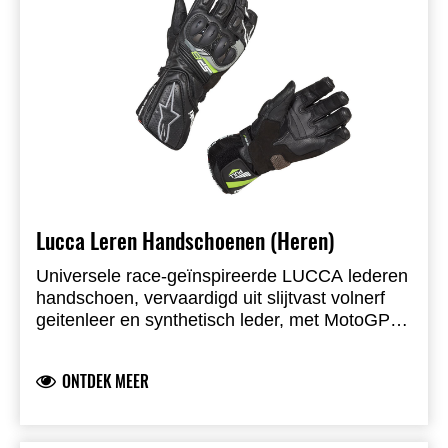
Lucca Leren Handschoenen (Heren)
Universele race-geïnspireerde LUCCA lederen
handschoen, vervaardigd uit slijtvast volnerf
geitenleer en synthetisch leder, met MotoGP-
afgeleide SP-knokkelprotector. Voorgevormde
vingers, gripinsert op palm/duim, dubbele
ONTDEK MEER
densiteit, touchscreen-compatibel. CE
EN13594:2015 Level 1 KP.