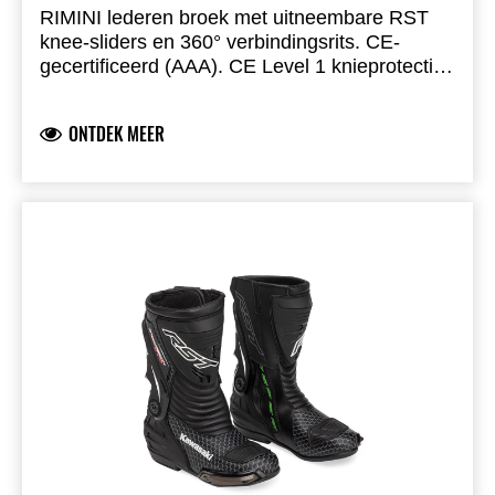
RIMINI lederen broek met uitneembare RST
knee-sliders en 360° verbindingsrits. CE-
gecertificeerd (AAA). CE Level 1 knieprotectie,
CE Level 2 heup. Volnerfleer, mesh voering,
verstevigd stiksel. Ventilatie, stretchpanelen,
ONTDEK MEER
twee binnen- en buitenzakken.