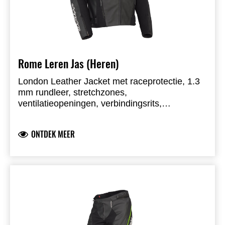
Rome Leren Jas (Heren)
London Leather Jacket met raceprotectie, 1.3
mm rundleer, stretchzones,
ventilatieopeningen, verbindingsrits,
reflectiedetails en CE-gekende protectoren.
Compatibel met Nucleon rug- en
ONTDEK MEER
borstprotectie. AAA-gecertificeerd.