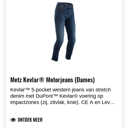
Metz Kevlar® Motorjeans (Dames)
Kevlar™ 5-pocket western jeans van stretch
denim met DuPont™ Kevlar® voering op
impactzones (zij, zitvlak, knie). CE A en Level
1 kniebescherming, hip pocket voorzien.
Infinite Adjustment Armour System voor
ONTDEK MEER
precieze plaatsing van knieprotector.
Contraststiksels, mesh voering, RST