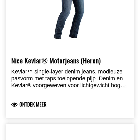
Nice Kevlar® Motorjeans (Heren)
Kevlar™ single-layer denim jeans, modieuze
pasvorm met taps toelopende pijp. Denim en
Kevlar® voorgeweven voor lichtgewicht hoge
bescherming. CE AA, Level 1 knie- en
heupprotectoren. Infinite Adjustment Armour
ONTDEK MEER
System voor knieprotectie. 5 zakken,
contrasterende stiksels, riemlussen.