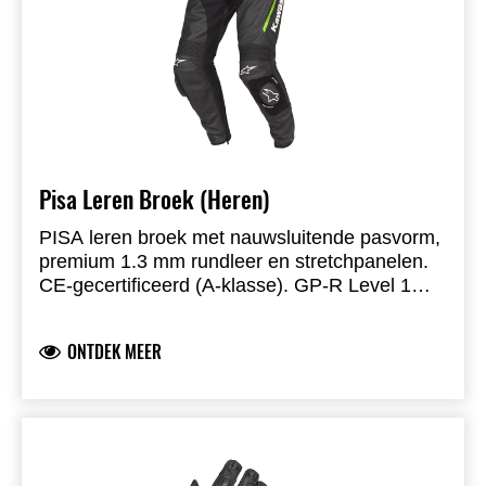
Pisa Leren Broek (Heren)
PISA leren broek met nauwsluitende pasvorm,
premium 1.3 mm rundleer en stretchpanelen.
CE-gecertificeerd (A-klasse). GP-R Level 1
knieprotectie, upgradebare heupprotectoren.
Accordion stretch boven knie, hoge taille
ONTDEK MEER
achteraan, grote stretchzones, voorgevormde
pijpen, ventilatieritsen, verbindingsrits voor
ROME-jas, klittenbandsluiting enkel, mesh
binnenvoering, versterkte zit. Vervangbare
sportsliders. CE-normen volgens PPE
2016/425 en EN1621-1:2012.