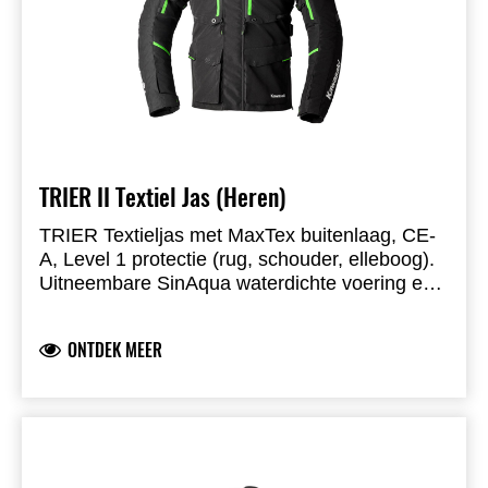
TRIER II Textiel Jas (Heren)
TRIER Textieljas met MaxTex buitenlaag, CE-
A, Level 1 protectie (rug, schouder, elleboog).
Uitneembare SinAqua waterdichte voering en
uitneembare thermovoering voor veelzijdige
configuratie. Stretchpanelen, verstelpunten en
ONTDEK MEER
ventilatiezones. MAX-ritsen, 360°
verbindingsrits, meerdere opbergvakken en
vaste kaartzak.