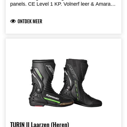
panels. CE Level 1 KP. Volnerf leer & Amara,
polyester binnenvoering, Velcro sluiting en
lederen motion panels.
ONTDEK MEER
TURIN II Laarzen (Heren)