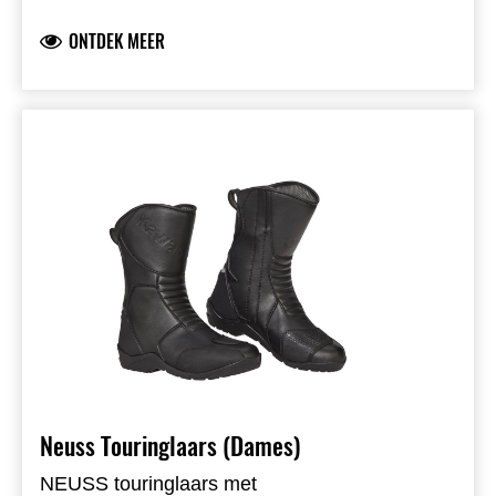
buitenkant en volnerfleer palm met siliconen
ONTDEK MEER
grip. SinAqua-membraan houdt de
handschoen waterdicht. Voorgevormde
vingers, motion panels, vizierwisser en smart-
touch vinger/duim. Reflecterende details en
dubbele laag leer op de palm.
Neuss Touringlaars (Dames)
NEUSS touringlaars met