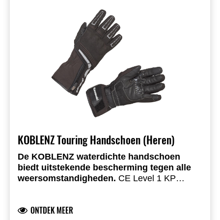
ventilatieopeningen en vier buitenzakken.
Perfect te combineren met de Trier-jas.
KOBLENZ Touring Handschoen (Heren)
De KOBLENZ waterdichte handschoen
biedt uitstekende bescherming tegen alle
weersomstandigheden.
CE Level 1 KP
gecertificeerd met TPU-knokkelbescherming
CE Rating: Level 1 KP
memoryfoam op de duim en TPR op de
Knokkels: TPU
ONTDEK MEER
vingers. De palm is gemaakt van slijtvast
Vingers: TPR