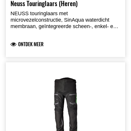
Neuss Touringlaars (Heren)
NEUSS touringlaars met
microvezelconstructie, SinAqua waterdicht
membraan, geïntegreerde scheen-, enkel- en
hielprotectie. Versterkte teenbox, CE
gecertificeerd. Rits met Velcro, TPU
ONTDEK MEER
schakelpedaalpad, anti-twist zool,
antibacteriële gel-inlegzool, RST Touring Pro
zool.