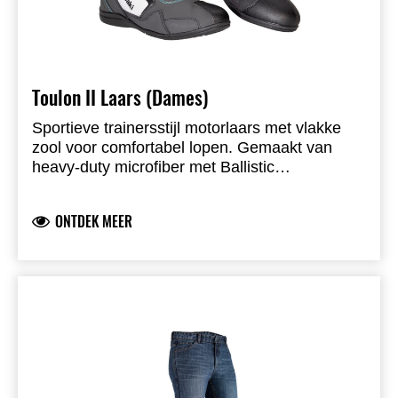
Toulon II Laars (Dames)
Sportieve trainersstijl motorlaars met vlakke
zool voor comfortabel lopen. Gemaakt van
heavy-duty microfiber met Ballistic
versteviging. Beschikt over geïntegreerde hiel-
en enkelprotectie en een rubberen
ONTDEK MEER
schakelpads voor extra comfort. Vetersluiting
met klittenband en lace-garage voor veiligheid.
Ademend zomerdesign. CE-gecertificeerd;
microfibre/ballistic constructie; antibacteriële
gel-inlegzool; RST Sneaker zool.