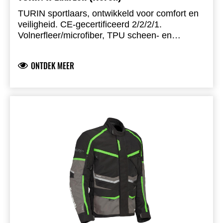
TURIN sportlaars, ontwikkeld voor comfort en
veiligheid. CE-gecertificeerd 2/2/2/1.
Volnerfleer/microfiber, TPU scheen- en
hielprotectie, enkelondersteuning,
polycarbonaat anti-twist schacht, dubbele
ONTDEK MEER
densiteit zool en gel-inlegzool.