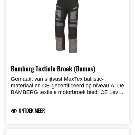
Garen: Nylon drievoudig gestikt
Tailleverstelling
Ventilatie: Meshpanelen
4 buitenzakken
Verbindingsrits: Ja – 360 graden
Bamberg Textiele Broek (Dames)
Gemaakt van slijtvast MaxTex ballistic-
materiaal en CE-gecertificeerd op niveau A. De
BAMBERG textiele motorbroek biedt CE Level
1 knieprotectie en reflex reflecterende print
voor betere zichtbaarheid. Het uitwisselbare
ONTDEK MEER
voeringsysteem met SinAqua-waterdicht
membraan en thermovoering biedt
veelzijdigheid bij alle weersomstandigheden.
Voorzien van MAX-ritsen, 360° verbindingsrits,