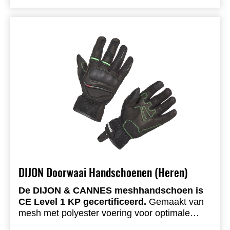
ritssluitingen.
DIJON Doorwaai Handschoenen (Heren)
De DIJON & CANNES meshhandschoen is
CE Level 1 KP gecertificeerd.
Gemaakt van
mesh met polyester voering voor optimale
ventilatie. Bescherming: TPU op de knokkels
CE: Level 1 KP