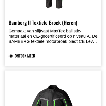
Bamberg II Textiele Broek (Heren)
Gemaakt van slijtvast MaxTex ballistic-
materiaal en CE-gecertificeerd op niveau A. De
BAMBERG textiele motorbroek biedt CE Level
1 knieprotectie en reflex reflecterende print
voor betere zichtbaarheid. Dankzij het
ONTDEK MEER
uitneembare SinAqua-membraan en de
gewatteerde thermovoering is de broek
veelzijdig inzetbaar bij diverse
weersomstandigheden. Voorzien van MAX-
ritsen, 360° verbindingsrits, meerdere
ventilatiezones en vier buitenzakken.