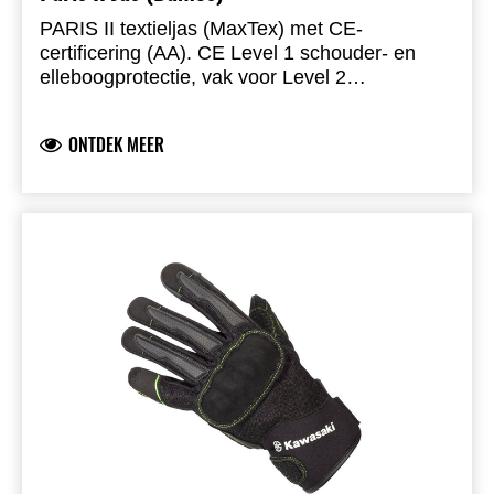
PARIS II textieljas (MaxTex) met CE-
certificering (AA). CE Level 1 schouder- en
elleboogprotectie, vak voor Level 2
rugprotector (063PRF221000). SinAqua
waterproof voering, uitneembare
ONTDEK MEER
thermovoering, ventilatie-inlaten/uitlaten, arm-
en tailleverstelling. SAB-ritsen, polyester core-
spun stiksel, 360° verbindingsrits. Twee
buitenzakken. Urban all-season styling.