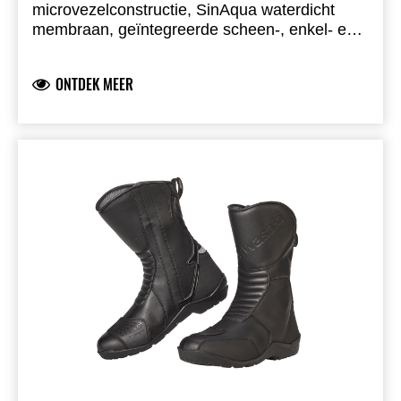
microvezelconstructie, SinAqua waterdicht
membraan, geïntegreerde scheen-, enkel- en
hielprotectie. Versterkte teenbox, CE
gecertificeerd. Rits met Velcro, TPU
ONTDEK MEER
schakelpedaalpad, anti-twist zool,
antibacteriële gel-inlegzool, RST Touring Pro
zool.