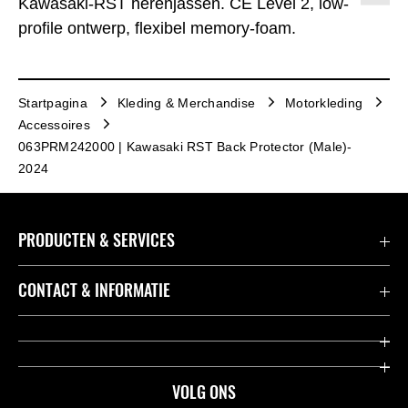
Kawasaki-RST herenjassen. CE Level 2, low-
profile ontwerp, flexibel memory-foam.
Startpagina
Kleding & Merchandise
Motorkleding
Accessoires
063PRM242000 | Kawasaki RST Back Protector (Male)-
2024
PRODUCTEN & SERVICES
Accessoires & Onderdelen
CONTACT & INFORMATIE
Acties
Contact
Dealers
Over Kawasaki
VOLG ONS