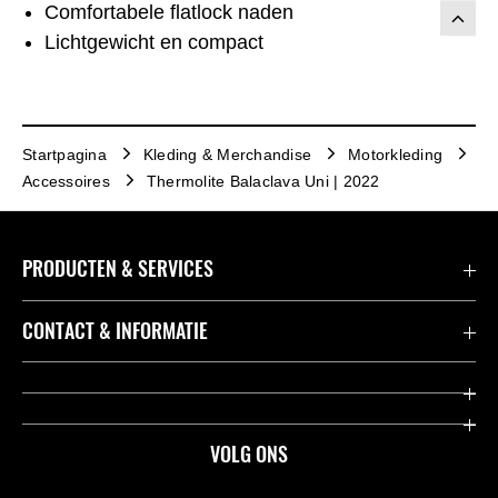
Comfortabele flatlock naden
Lichtgewicht en compact
Startpagina
Kleding & Merchandise
Motorkleding
Accessoires
Thermolite Balaclava Uni | 2022
PRODUCTEN & SERVICES
Accessoires & Onderdelen
CONTACT & INFORMATIE
Acties
Contact
Dealers
Over Kawasaki
VOLG ONS
Racing
Kawasaki Promo Tour