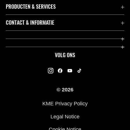
PRODUCTEN & SERVICES
Accessoires & Onderdelen
CONTACT & INFORMATIE
Acties
Contact
Dealers
Over Kawasaki
VOLG ONS
Racing
Kawasaki Promo Tour
K-Care Fabrieksgarantie
Kawasaki Rijders Enquête
Gebruikershandleidingen
© 2026
Legal
Kawasaki Road Assistance
KME Privacy Policy
Veelgestelde Vragen
Legal Notice
Cookie Notice