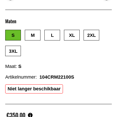
Maten
S
M
L
XL
2XL
3XL
Maat:
S
Artikelnummer:
104CRM22100S
Niet langer beschikbaar
€350,00