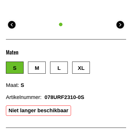
Maten
S
M
L
XL
Maat:
S
Artikelnummer:
078URF2310-0S
Niet langer beschikbaar