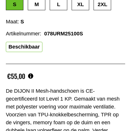
S
M
L
XL
2XL
Maat:
S
Artikelnummer:
078URM25100S
Beschikbaar
€55,00
De DIJON II Mesh-handschoen is CE-
gecertificeerd tot Level 1 KP. Gemaakt van mesh
met polyester voering voor maximale ventilatie.
Voorzien van TPU-knokkelbescherming, TPR op
de vingers, memory foam op de duim en een
dubbele laag volnerfleer op de palm. Verder