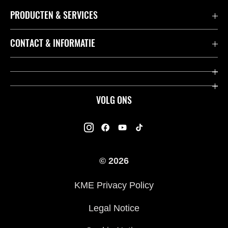
PRODUCTEN & SERVICES
Accessoires & Onderdelen
CONTACT & INFORMATIE
Acties
Contact
Dealers
Over Kawasaki
VOLG ONS
Racing
Kawasaki Promo Tour
K-Care Fabrieksgarantie
Kawasaki Rijders Enquête
Gebruikershandleidingen
© 2026
Legal
Kawasaki Road Assistance
KME Privacy Policy
Veelgestelde Vragen
Legal Notice