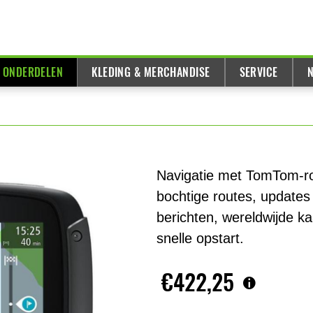
& ONDERDELEN
KLEDING & MERCHANDISE
SERVICE
N
Navigatie met TomTom-rout
bochtige routes, updates 
berichten, wereldwijde k
snelle opstart.
€422,25