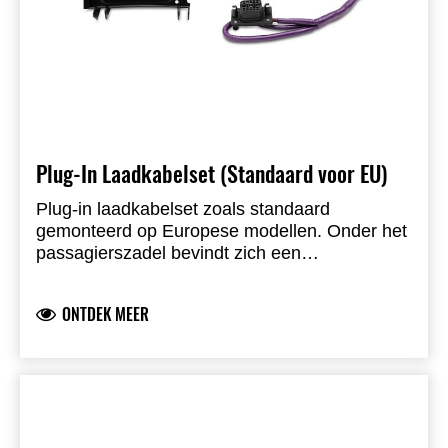
Plug-In Laadkabelset (Standaard voor EU)
Plug-in laadkabelset zoals standaard
gemonteerd op Europese modellen. Onder het
passagierszadel bevindt zich een
laadconnector waarmee beide batterijen
gelijktijdig kunnen worden geladen terwijl ze in
ONTDEK MEER
de motor blijven. Enkel geschikt voor
binnen/overdekt gebruik. (Deze accessoirekit
gebruikt de U-lock bergruimte onder het zadel.)