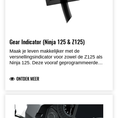
Gear Indicator (Ninja 125 & Z125)
Maak je leven makkelijker met de
versnellingsindicator voor zowel de Z125 als
Ninja 125. Deze vooraf geprogrammeerde
indicator (ontwikkeld in samenwerking met
HealTech Electronics) is plug-and-play. Voor
ONTDEK MEER
de Z125 wordt het optionele bracket
aanbevolen voor een ergonomische kijkhoek.
Automatische helderheidsregeling, verborgen
touchsensor, IP68-waterdicht, geheugenopslag
en montagematerialen inbegrepen.