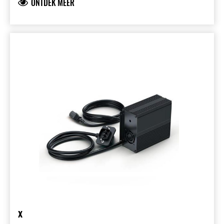
ONTDEK MEER
batterijmanagementsysteem. Interne koelfan
en LED-statusindicator (rood: fout, oranje:
laden, groen: vol). Alleen voor binnengebruik,
TÜV/UKCA/CE-goedgekeurd.
x