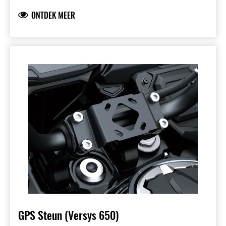
motorfiets-typegoedkeuring. De houder is
ONTDEK MEER
verstelbaar voor een optimale kijkhoek en past
op de meeste navigatiesystemen.
GPS Steun (Versys 650)