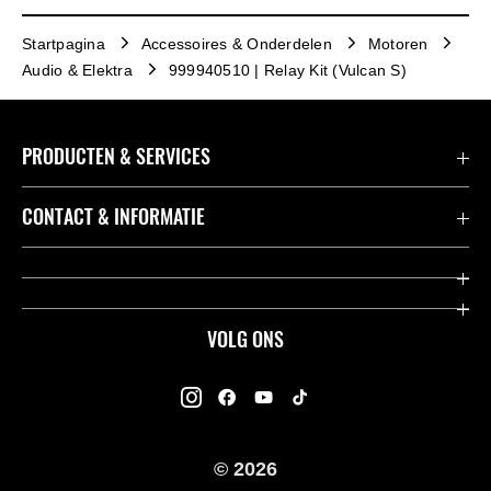
Startpagina
Accessoires & Onderdelen
Motoren
Audio & Elektra
999940510 | Relay Kit (Vulcan S)
PRODUCTEN & SERVICES
Accessoires & Onderdelen
CONTACT & INFORMATIE
Acties
Contact
Dealers
Over Kawasaki
VOLG ONS
Racing
Kawasaki Promo Tour
K-Care Fabrieksgarantie
Kawasaki Rijders Enquête
Gebruikershandleidingen
© 2026
Legal