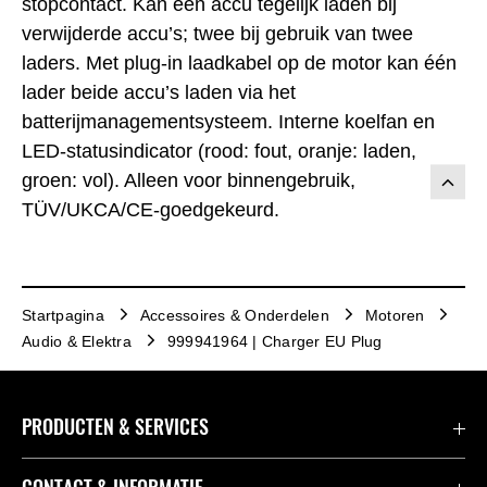
stopcontact. Kan één accu tegelijk laden bij
verwijderde accu’s; twee bij gebruik van twee
laders. Met plug-in laadkabel op de motor kan één
lader beide accu’s laden via het
batterijmanagementsysteem. Interne koelfan en
LED-statusindicator (rood: fout, oranje: laden,
groen: vol). Alleen voor binnengebruik,
TÜV/UKCA/CE-goedgekeurd.
Startpagina
Accessoires & Onderdelen
Motoren
Audio & Elektra
999941964 | Charger EU Plug
PRODUCTEN & SERVICES
Accessoires & Onderdelen