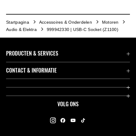
Startpagina
Accessoires & Onderdelen
Motoren
Audio & Elektra
999942330 | USB-C Socket (Z1100)
PRODUCTEN & SERVICES
Accessoires & Onderdelen
CONTACT & INFORMATIE
Acties
Contact
Dealers
Over Kawasaki
VOLG ONS
Racing
Kawasaki Promo Tour
K-Care Fabrieksgarantie
Kawasaki Rijders Enquête