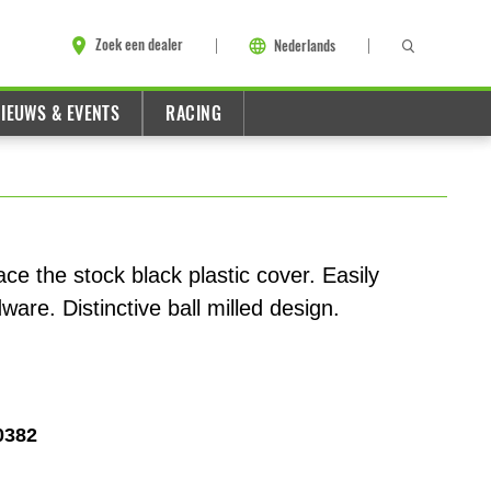
Zoek een dealer
Nederlands
IEUWS & EVENTS
RACING
ace the stock black plastic cover. Easily
dware. Distinctive ball milled design.
0382