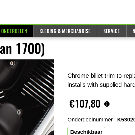
& ONDERDELEN
KLEDING & MERCHANDISE
SERVICE
N
can 1700)
Chrome billet trim to repl
installs with supplied har
€107,80
Onderdeelnummer :
K5302
Beschikbaar