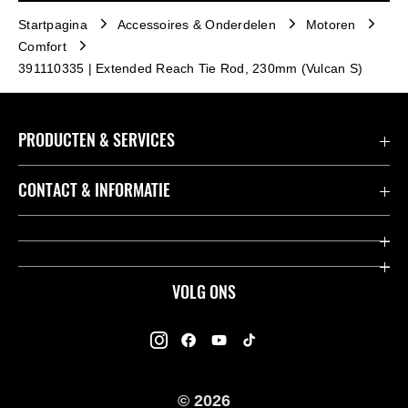
Startpagina
Accessoires & Onderdelen
Motoren
Comfort
391110335 | Extended Reach Tie Rod, 230mm (Vulcan S)
PRODUCTEN & SERVICES
Accessoires & Onderdelen
CONTACT & INFORMATIE
Acties
Contact
Dealers
Over Kawasaki
VOLG ONS
Racing
Kawasaki Promo Tour
K-Care Fabrieksgarantie
Kawasaki Rijders Enquête
Gebruikershandleidingen
© 2026
Legal