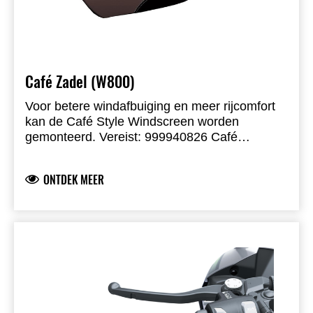
Café Zadel (W800)
Voor betere windafbuiging en meer rijcomfort
kan de Café Style Windscreen worden
gemonteerd. Vereist: 999940826 Café
Deflector Smoke (met beugel) en 999940824
zwarte vorkbeugel voor windschermen (niet
ONTDEK MEER
inbegrepen). Zorg voor correcte montage voor
stabiliteit en prestaties.