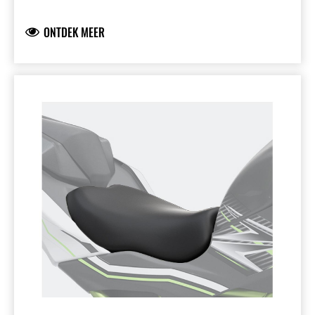
Voor MY20→ Ninja 1000SX: 28 mm lager.
ONTDEK MEER