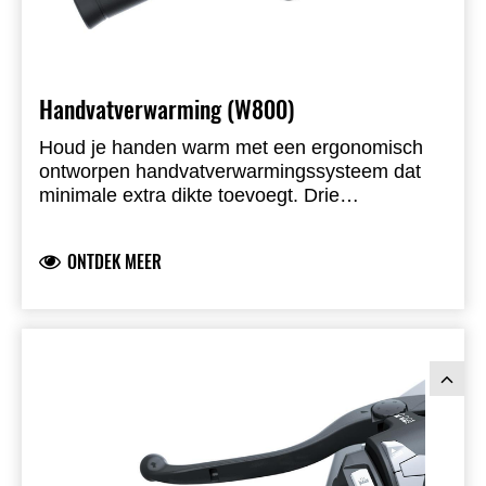
Handvatverwarming (W800)
Houd je handen warm met een ergonomisch
ontworpen handvatverwarmingssysteem dat
minimale extra dikte toevoegt. Drie
warmtestanden, indicatielampje op
linkerhandvat, complete set met bekabeling en
ONTDEK MEER
montagematerialen. Installatie door dealer
aanbevolen.