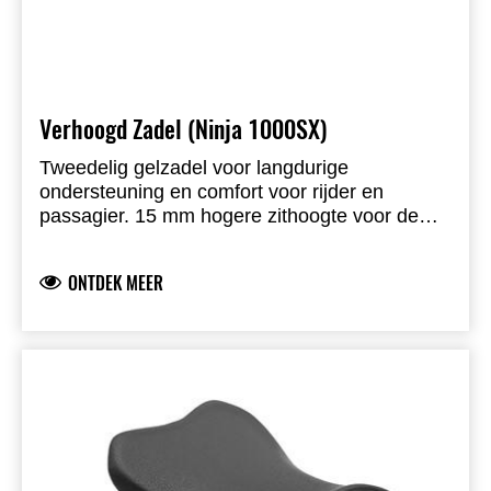
Verhoogd Zadel (Ninja 1000SX)
Tweedelig gelzadel voor langdurige
ondersteuning en comfort voor rijder en
passagier. 15 mm hogere zithoogte voor de
rijder, gel-inlays in beide delen, hittewerende
bekleding die minder warmte opneemt,
ONTDEK MEER
contrasterend materiaal en stikwerk met
Kawasaki-logo, volledige vervanging van het
originele zadel.