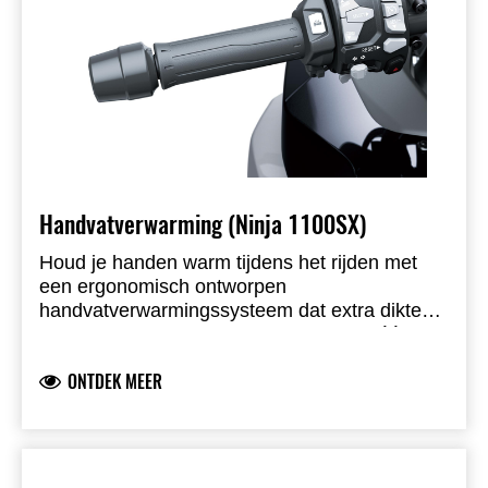
Handvatverwarming (Ninja 1100SX)
Houd je handen warm tijdens het rijden met
een ergonomisch ontworpen
handvatverwarmingssysteem dat extra dikte
minimaliseert.
Instelbaar op laag, middel of hoog met één
druk op de knop
ONTDEK MEER
Indicatorlampje op het linker handvat voor
betere zichtbaarheid van de instelling
Set handvatten inclusief alle benodigde
bekabeling, beugels en montagemateriaal
Montage door een Kawasaki dealer