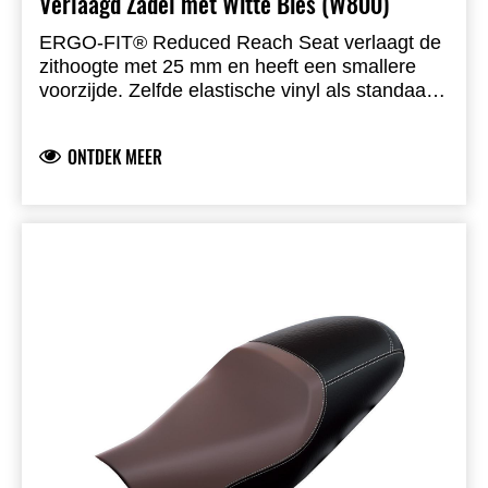
Verlaagd Zadel met Witte Bies (W800)
ERGO-FIT® Reduced Reach Seat verlaagt de
zithoogte met 25 mm en heeft een smallere
voorzijde. Zelfde elastische vinyl als standaard.
Ontworpen voor de W800 en inclusief alle
montagematerialen. Opmerking: MY19–20
ONTDEK MEER
W800 Street wordt standaard met laag zadel
geleverd.