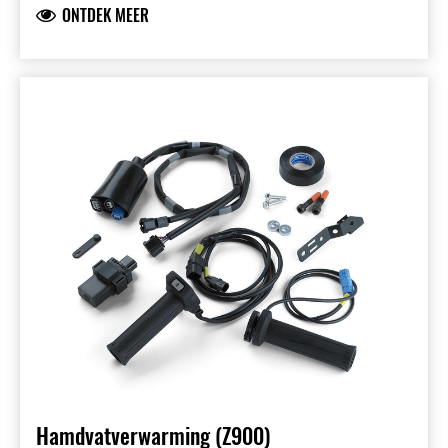
ONTDEK MEER
met bekabeling, beugels en
montagematerialen. Installatie door dealer
aanbevolen.
Hamdvatverwarming (Z900)