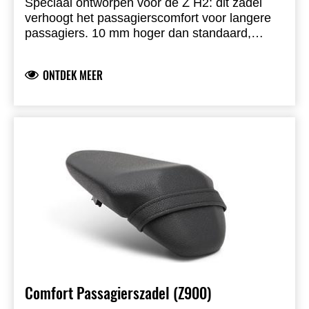
Speciaal ontworpen voor de Z H2: dit zadel
verhoogt het passagierscomfort voor langere
passagiers. 10 mm hoger dan standaard,
volledig voorgemonteerd, gebruikt de originele
zadelbasis, PVC-foam met vinyl bekleding,
ONTDEK MEER
inclusief alle onderdelen voor montage.
Comfort Passagierszadel (Z900)