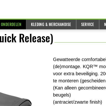
& ONDERDELEN
KLEDING & MERCHANDISE
SERVICE
N
uick Release)
Gewatteerde comfortabel
(de)montage. KQR™ mont
voor extra beveiliging.
te monteren (gescheiden 
(Kan alleen gecombinee
beugels)
(antraciet/zwarte finish)