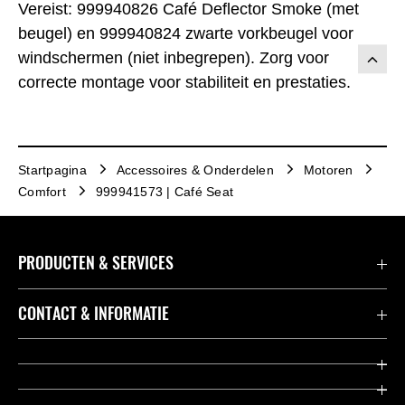
Vereist: 999940826 Café Deflector Smoke (met
beugel) en 999940824 zwarte vorkbeugel voor
windschermen (niet inbegrepen). Zorg voor
correcte montage voor stabiliteit en prestaties.
Startpagina
Accessoires & Onderdelen
Motoren
Comfort
999941573 | Café Seat
PRODUCTEN & SERVICES
Accessoires & Onderdelen
CONTACT & INFORMATIE
Acties
Contact
Dealers
Over Kawasaki