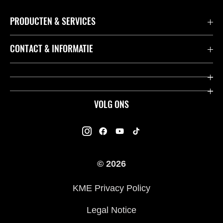
PRODUCTEN & SERVICES
Accessoires & Onderdelen
CONTACT & INFORMATIE
Acties
Contact
Dealers
Over Kawasaki
VOLG ONS
Racing
Kawasaki Promo Tour
K-Care Fabrieksgarantie
Kawasaki Rijders Enquête
Gebruikershandleidingen
© 2026
Legal
Kawasaki Road Assistance
KME Privacy Policy
Veelgestelde Vragen
Legal Notice